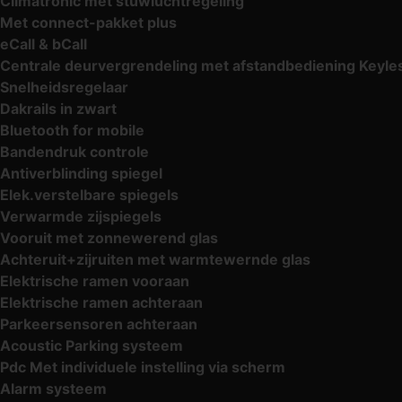
Climatronic met stuwluchtregeling
Met connect-pakket plus
eCall & bCall
Centrale deurvergrendeling met afstandbediening Keyl
Snelheidsregelaar
Dakrails in zwart
Bluetooth for mobile
Bandendruk controle
Antiverblinding spiegel
Elek.verstelbare spiegels
Verwarmde zijspiegels
Vooruit met zonnewerend glas
Achteruit+zijruiten met warmtewernde glas
Elektrische ramen vooraan
Elektrische ramen achteraan
Parkeersensoren achteraan
Acoustic Parking systeem
Pdc Met individuele instelling via scherm
Alarm systeem