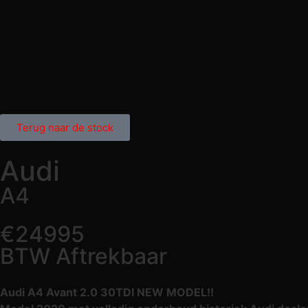
Terug naar de stock
Audi
A4
€24995
BTW Aftrekbaar
Audi A4 Avant 2.0 30TDI NEW MODEL!!