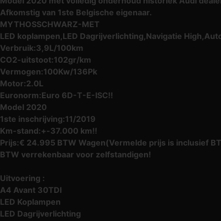
Model 2020 met volledig onderhoud historiek Audi deale
Afkomstig van 1ste Belgische eigenaar.
MYTHOSSCHWARZ-MET
LED koplampen,LED Dagrijverlichting,Navigatie High,Aut
Verbruik:3,9L/100km
CO2-uitstoot:102gr/km
Vermogen:100Kw/136Pk
Motor:2.0L
Euronorm:Euro 6D-T-E-ISC!!
Model 2020
1ste inschrijving:11/2019
Km-stand:+-37.000 km!!
Prijs:€ 24.995 BTW Wagen(Vermelde prijs is inclusief 
BTW verrekenbaar voor zelfstandigen!
Uitvoering :
A4 Avant 30TDI
LED Koplampen
LED Dagrijverlichting