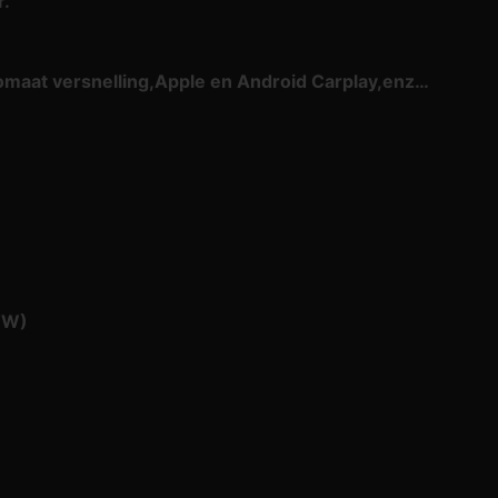
r.
omaat versnelling,Apple en Android Carplay,enz…
BTW)