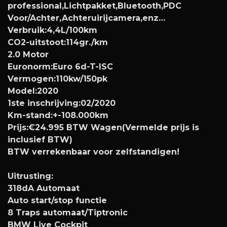
professional,Lichtpakket,Bluetooth,PDC
Voor/Achter,Achteruirijcamera,enz…
Verbruik:4,4L/100km
CO2-uitstoot:114gr./km
2.0 Motor
Euronorm:Euro 6d-T-ISC
Vermogen:110kw/150pk
Model:2020
1ste inschrijving:02/2020
Km-stand:+-108.000km
Prijs:€24.995 BTW Wagen(Vermelde prijs is
inclusief BTW)
BTW verrekenbaar voor zelfstandigen!
Uitrusting:
318dA Automaat
Auto start/stop functie
8 Traps automaat/Tiptronic
BMW Live Cockpit