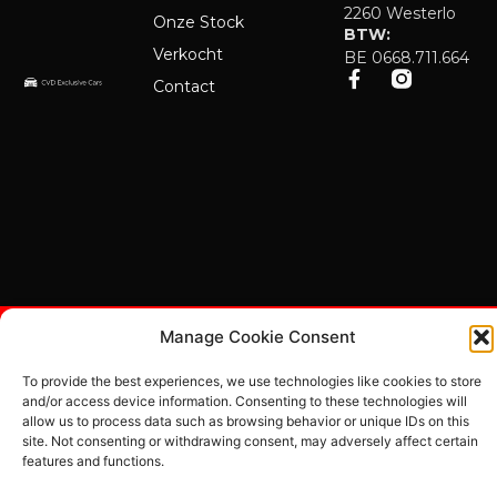
2260 Westerlo
Onze Stock
BTW:
Verkocht
BE 0668.711.664
Contact
Manage Cookie Consent
© CVD
Cookie
policy
–
Exclusive Cars
Privacybeleid
To provide the best experiences, we use technologies like cookies to store
2026 - Alle
–
and/or access device information. Consenting to these technologies will
Disclaimer
rechten
allow us to process data such as browsing behavior or unique IDs on this
Website by
voorbehouden
site. Not consenting or withdrawing consent, may adversely affect certain
features and functions.