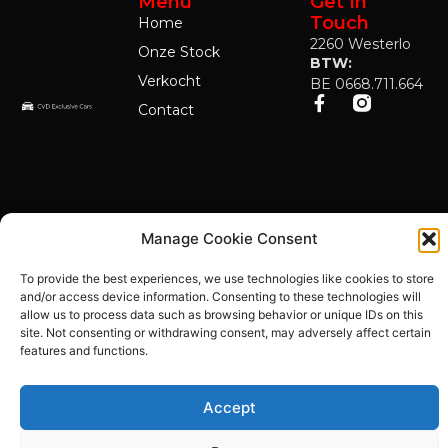
Menu
Get In
Touch
Home
2260 Westerlo
Onze Stock
BTW:
Verkocht
BE 0668.711.664
Contact
Manage Cookie Consent
To provide the best experiences, we use technologies like cookies to store
and/or access device information. Consenting to these technologies will
allow us to process data such as browsing behavior or unique IDs on this
site. Not consenting or withdrawing consent, may adversely affect certain
© CVD
Cookie
features and functions.
policy
–
Exclusive Cars
Privacybeleid
2026 - Alle
–
Disclaimer
rechten
Accept
Website by
voorbehouden