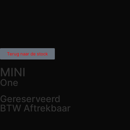
Terug naar de stock
MINI
One
Gereserveerd
BTW Aftrekbaar