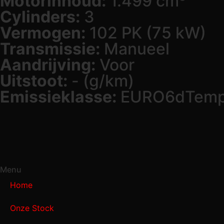
Motorinhoud:
1.499 cm³
Cylinders:
3
Vermogen:
102 PK (75 kW)
Transmissie:
Manueel
Aandrijving:
Voor
Uitstoot:
- (g/km)
Emissieklasse:
EURO6dTem
Menu
Home
Onze Stock