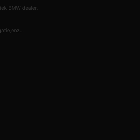
iek BMW dealer.
gatie,enz…