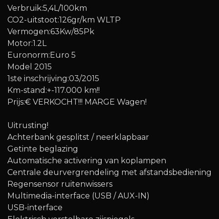
Verbruik:5,4L/100km
CO2-uitstoot:126gr/km WLTP
Vermogen:63Kw/85Pk
Motor:1.2L
Euronorm:Euro 5
Model 2015
1ste inschrijving:03/2015
Km-stand:+-117.000 km!!
Prijs:€ VERKOCHT!!! MARGE Wagen!
Uitrusting!
Achterbank gesplitst / neerklapbaar
Getinte beglazing
Automatische activering van koplampen
Centrale deurvergrendeling met afstandsbediening
Regensensor ruitenwissers
Multimedia-interface (USB / AUX-IN)
USB-interface