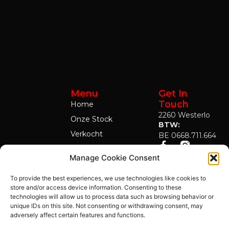
Menu
Get In
Touch
Home
2260 Westerlo
Onze Stock
BTW:
Verkocht
BE 0668.711.664
Contact
Manage Cookie Consent
To provide the best experiences, we use technologies like cookies to
store and/or access device information. Consenting to these
technologies will allow us to process data such as browsing behavior or
unique IDs on this site. Not consenting or withdrawing consent, may
adversely affect certain features and functions.