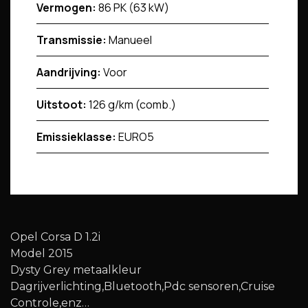
Vermogen:
86 PK (63 kW)
Transmissie:
Manueel
Aandrijving:
Voor
Uitstoot:
126 g/km (comb.)
Emissieklasse:
EURO5
Opel Corsa D 1.2i
Model 2015
Dysty Grey metaalkleur
Dagrijverlichting,Bluetooth,Pdc sensoren,Cruise
Controle,enz…