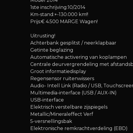
Model 2014
1ste inschrijving:10/2014
Km-stand:+-130.000 km!!
Prijs:€ 4.500 MARGE Wagen!
Uitrusting!
Achterbank gesplitst / neerklapbaar
Getinte beglazing
Automatische activering van koplampen
Centrale deurvergrendeling met afstands
Groot informatiedisplay
Regensensor ruitenwissers
Audio- Intell Link (Radio / USB, Touchscree
Multimedia-interface (USB / AUX-IN)
USB-interface
Elektrisch verstelbare zijspiegels
Metallic/Mineraleffect Verf
5-versnellingsbak
Elektronische remkrachtverdeling (EBD)