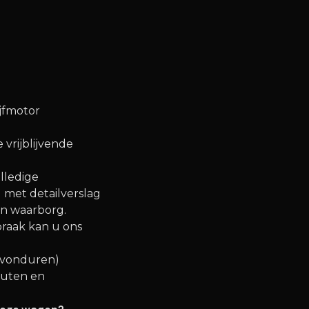
jfmotor
 vrijblijvende
lledige
d met detailverslag
en waarborg.
spraak kan u ons
 avonduren)
outen en