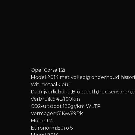
Opel Corsa 1.2i
Model 2014 met volledig onderhoud histori
Wit metaalkleur
Dagrijverlichting,Bluetooth,Pdc sensoren,
Verbruik:5,4L/100km
CO2-uitstoot:126gr/km WLTP
Vermogen:51Kw/69Pk
Motor:1.2L
Euronorm:Euro 5