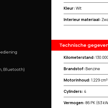
Kleur:
Wit
Interieur materiaal:
Zwa
Technische gegeve
bediening
Kilometerstand:
130.00
Brandstof:
Benzine
n, Bluetooth)
Motorinhoud:
1.229 cm³
Cylinders:
4
Vermogen:
86 PK (63 k