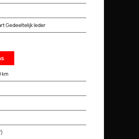
rt Gedeeltelijk leder
ns
0 km
W)