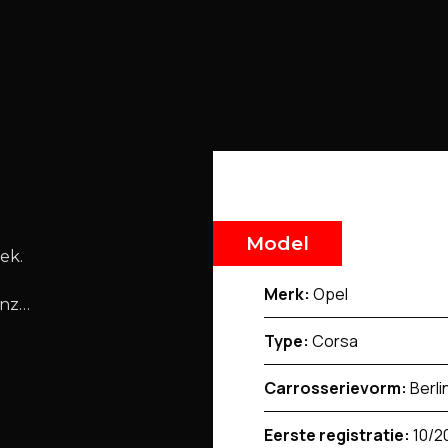
Model
ek.
Merk:
Opel
enz…
Type:
Corsa
Carrosserievorm:
Berli
Eerste registratie:
10/2