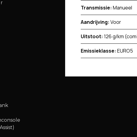
ur
Transmissie:
Manueel
Aandrijving:
Voor
Uitstoot:
126 g/km (com
Emissieklasse:
EURO5
bank
enconsole
Assist)